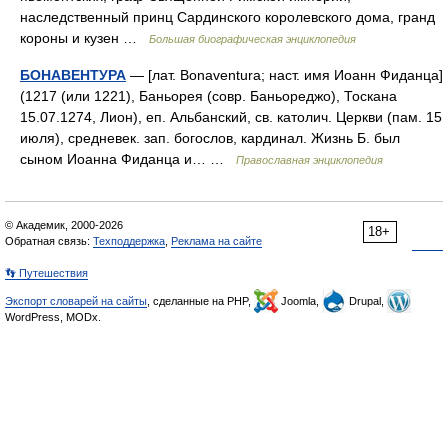
наследственный принц Сардинского королевского дома, гранд
короны и кузен …
Большая биографическая энциклопедия
БОНАВЕНТУРА
— [лат. Bonaventura; наст. имя Иоанн Фиданца]
(1217 (или 1221), Баньорея (совр. Баньореджо), Тоскана
15.07.1274, Лион), еп. Альбанский, св. католич. Церкви (пам. 15
июля), средневек. зап. богослов, кардинал. Жизнь Б. был
сыном Иоанна Фиданца и… …
Православная энциклопедия
© Академик, 2000-2026
18+
Обратная связь:
Техподдержка
,
Реклама на сайте
👣 Путешествия
Экспорт словарей на сайты
, сделанные на PHP,
Joomla,
Drupal,
WordPress, MODx.