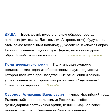
ДУША
— [греч. ψυχή], вместе с телом образует состав
человека (см. статьи Дихотомизм, Антропология), будучи при
этом самостоятельным началом; Д. человека заключает образ
Божий (по мнению одних отцов Церкви; по мнению других
образ Божий заключен во всем… …
Православная энциклопедия
Политическая экономия
— Политическая экономия,
политэкономия одна из общественных наук, предметом
которой являются производственные отношения и законы,
управляющие их историческим развитием. Содержание 1
Этимология термина …
Википедия
Суворов, Александр Васильевич
— (князь Италийский, граф
Рымникский) — генералиссимус Российских войск,
фельдмаршал австрийской армии, великий маршал войск
пьемонтских, граф Священной Римской империи,