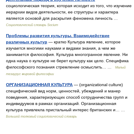
социологическая теория, которая исходит из того, что изучение
иерархии видов деятельности, ее структуры и характера
является основой для раскрытия феномена личность …
Социологический словарь Socium
Проблемы развития культуры. Взаимодействие
различных культур
— кратко Культура явление, которое
изучается многими науками и видами знания, а чем же
занимается философия. Культура многогранное явление. Ни
одна наука о культуре не берет культуру как цело. Специфика
философского познания стремление осмыслить… …
Малый
тезаурус мировой философии
ОРГАНИЗАЦИОННАЯ КУЛЬТУРА
— (organizational culture)
специфический вид норм, ценностей, убеждений и манер
поведения, характеризующих способ сотрудничества групп и
индивидуумов в рамках организаций. Организационная
культура привлекла пристальный интерес британских и… …
Большой толковый социологический словарь